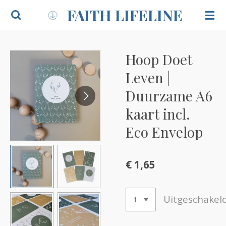
FAITH LIFELINE
Ga
direct
naar
de
Hoop Doet
hoofdinhoud
Leven |
Duurzame A6
kaart incl.
Eco Envelop
€ 1,65
Uitgeschakel