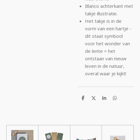
Blanco achterkant met
takje illustratie.
Het takje is in de
vorm van een hartje -
dit staat symbool
voor het wonder van
de lente = het
ontstaan van nieuw
leven in de natuur,
overal waar je kijkt!
D
D
S
D
e
e
h
e
l
e
a
l
e
l
r
e
n
e
n