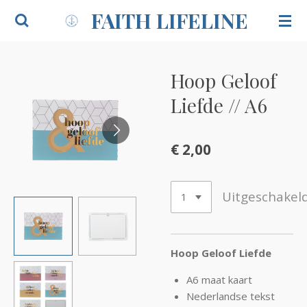
FAITH LIFELINE
Ga
direct
naar
de
Hoop Geloof
hoofdinhoud
Liefde // A6
€ 2,00
Uitgeschakel
Hoop Geloof Liefde
A6 maat kaart
Nederlandse tekst