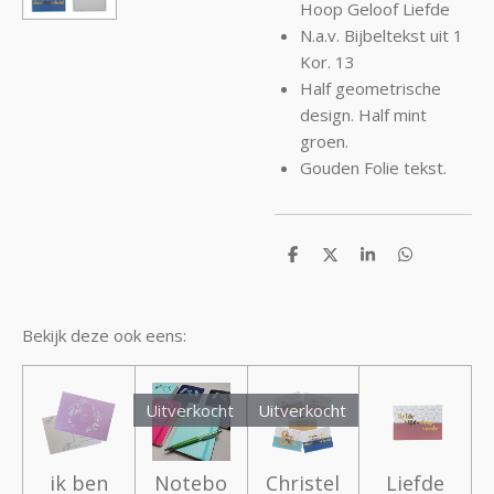
Hoop Geloof Liefde
N.a.v. Bijbeltekst uit 1
Kor. 13
Half geometrische
design. Half mint
groen.
Gouden Folie tekst.
D
D
S
D
e
e
h
e
l
e
a
l
e
l
r
e
n
e
n
Bekijk deze ook eens:
Uitverkocht
Uitverkocht
ik ben
Notebo
Christel
Liefde