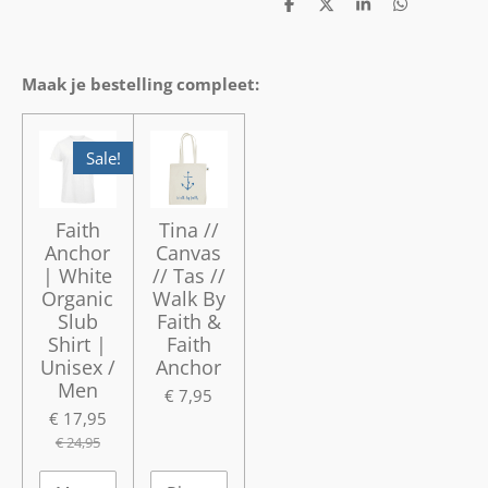
D
D
S
D
e
e
h
e
l
e
a
l
e
l
r
e
n
e
n
Maak je bestelling compleet:
Sale!
Faith
Tina //
Anchor
Canvas
| White
// Tas //
Organic
Walk By
Slub
Faith &
Shirt |
Faith
Unisex /
Anchor
Men
€ 7,95
€ 17,95
€ 24,95