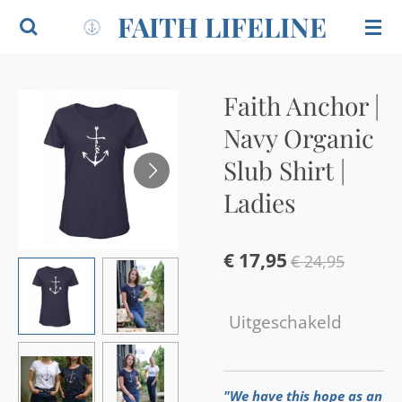
FAITH LIFELINE
Ga
direct
naar
de
Faith Anchor |
hoofdinhoud
Navy Organic
Slub Shirt |
Ladies
€ 17,95
€ 24,95
Uitgeschakeld
"We have this hope as an