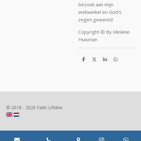
bezoek aan mijn
webwinkel en God’s
zegen gewenst!
Copyright © By Melanie
Huisman
D
D
S
D
e
e
h
e
l
e
a
l
e
l
r
e
n
e
n
© 2018 - 2026 Faith Lifeline