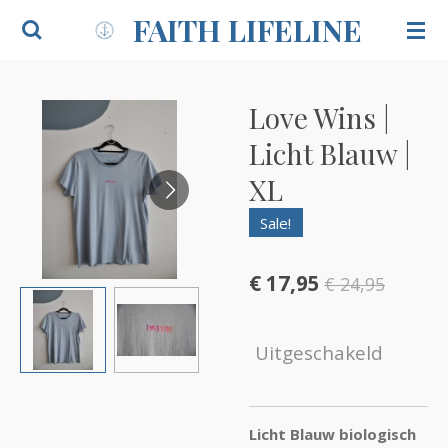
FAITH LIFELINE
Ga
direct
naar
de
Love Wins |
hoofdinhoud
Licht Blauw |
XL
Sale!
€ 17,95
€ 24,95
Uitgeschakeld
Licht Blauw biologisch