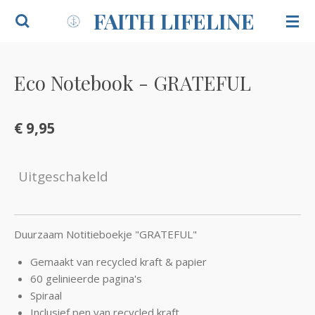
FAITH LIFELINE
Ga
direct
naar
de
Eco Notebook - GRATEFUL
hoofdinhoud
€ 9,95
Uitgeschakeld
Duurzaam Notitieboekje "GRATEFUL"
Gemaakt van recycled kraft & papier
60 gelinieerde pagina's
Spiraal
Inclusief pen van recycled kraft