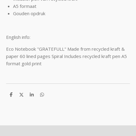
A5 formaat
Gouden opdruk
English info:
Eco Notebook "GRATEFULL" Made from recycled kraft &
paper 60 lined pages Spiral Includes recycled kraft pen A5
format gold print
D
D
S
D
e
e
h
e
l
e
a
l
e
l
r
e
n
e
n