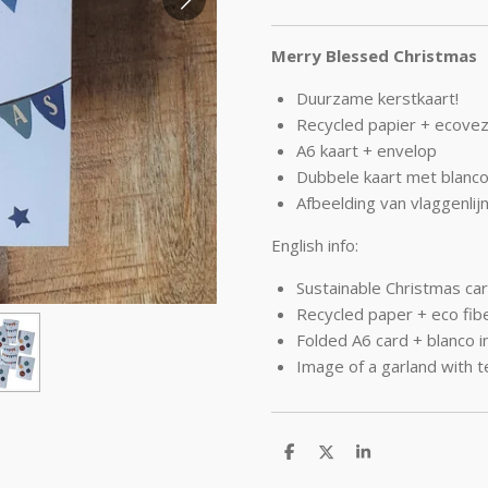
Merry Blessed Christmas
Duurzame kerstkaart!
Recycled papier + ecovez
A6 kaart + envelop
Dubbele kaart met blanco
Afbeelding van vlaggenli
English info:
Sustainable Christmas car
Recycled paper + eco fib
Folded A6 card + blanco i
Image of a garland with 
D
D
S
e
e
h