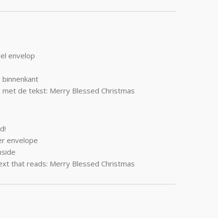
el envelop
 binnenkant
jn met de tekst: Merry Blessed Christmas
d!
er envelope
nside
text that reads: Merry Blessed Christmas