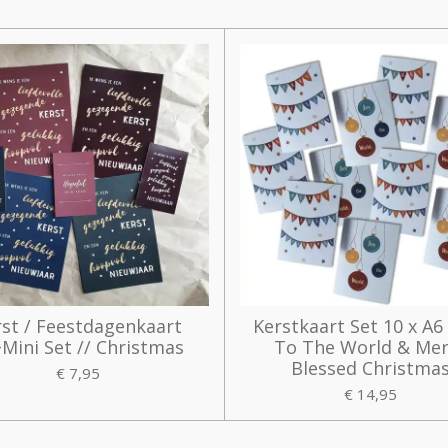
l
e
a
e
l
r
n
e
rst / Feestdagenkaart
Kerstkaart Set 10 x A6 
Mini Set // Christmas
To The World & Mer
Blessed Christma
€ 7,95
€ 14,95