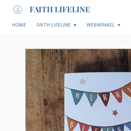
Ga
FAITH LIFELINE
direct
naar
HOME
FAITH LIFELINE
WEBWINKEL
de
hoofdinhoud