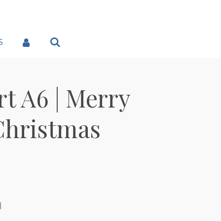
S
t A6 | Merry
Christmas
d