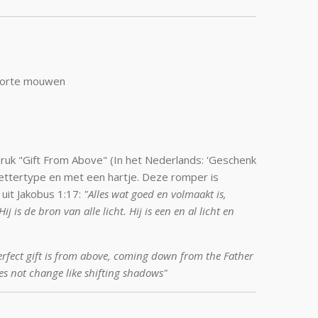
korte mouwen
k "Gift From Above" (In het Nederlands: 'Geschenk
k lettertype en met een hartje. Deze romper is
uit Jakobus 1:17:
"Alles wat goed en volmaakt is,
 is de bron van alle licht. Hij is een en al licht en
rfect gift is from above, coming down from the Father
es not change like shifting shadows"