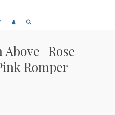
S
m Above | Rose
Pink Romper