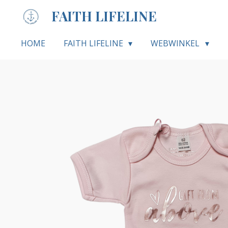
Ga
FAITH LIFELINE
direct
naar
HOME
FAITH LIFELINE
WEBWINKEL
de
hoofdinhoud