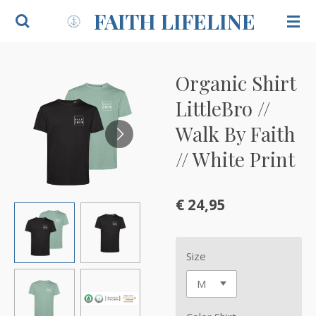
FAITH LIFELINE
Ga
direct
naar
de
Organic Shirt
hoofdinhoud
LittleBro //
Walk By Faith
// White Print
€ 24,95
Size