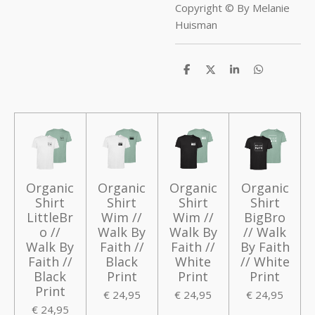
Copyright © By Melanie
Huisman
D
D
S
D
e
e
h
e
l
e
a
l
e
l
r
e
n
e
n
Organic
Organic
Organic
Organic
Shirt
Shirt
Shirt
Shirt
LittleBr
Wim //
Wim //
BigBro
o //
Walk By
Walk By
// Walk
Walk By
Faith //
Faith //
By Faith
Faith //
Black
White
// White
Black
Print
Print
Print
Print
€ 24,95
€ 24,95
€ 24,95
€ 24,95