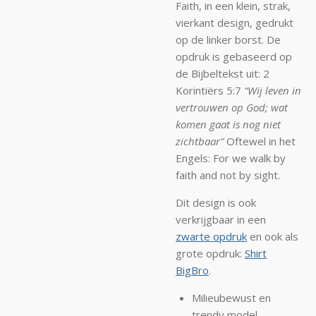
Faith, in een klein, strak,
vierkant design, gedrukt
op de linker borst. De
opdruk is gebaseerd op
de Bijbeltekst uit:
2
Korintiërs 5:7
“Wij leven in
vertrouwen op God; wat
komen gaat is nog niet
zichtbaar”
Oftewel in het
Engels: For we walk by
faith and not by sight.
Dit design is ook
verkrijgbaar in een
zwarte opdruk
en ook als
grote opdruk:
Shirt
BigBro
.
Milieubewust en
trendy model.