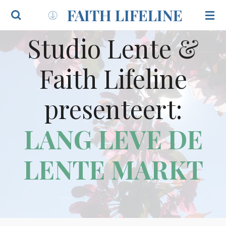
FAITH LIFELINE
Ga
direct
naar
Studio Lente &
de
hoofdinhoud
Faith Lifeline
presenteert:
LANG LEVE DE
LENTE MARKT